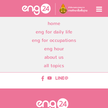
home
eng for daily life
eng for occupations
eng hour
about us
all topics
ENG24