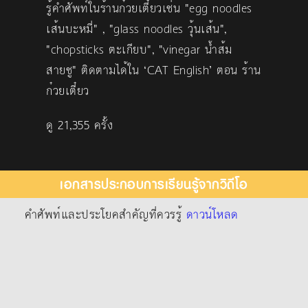
รู้คำศัพท์ในร้านก๋วยเตี๋ยวเช่น "egg noodles
เส้นบะหมี่" , "glass noodles วุ้นเส้น",
"chopsticks ตะเกียบ", "vinegar น้ำส้ม
สายชู" ติดตามได้ใน ‘CAT English’ ตอน ร้าน
ก๋วยเตี๋ยว
ดู 21,355 ครั้ง
เอกสารประกอบการเรียนรู้จากวิดีโอ
คำศัพท์และประโยคสำคัญที่ควรรู้
ดาวน์โหลด