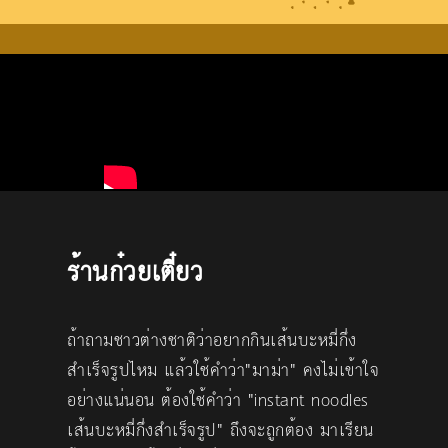
ร้านก๋วยเตี๋ยว
ถ้าถามชาวต่างชาติว่าอยากกินเส้นบะหมี่กึ่ง
สำเร็จรูปไหม แล้วใช้คำว่า"มาม่า" คงไม่เข้าใจ
อย่างแน่นอน ต้องใช้คำว่า "instant noodles
เส้นบะหมี่กึ่งสำเร็จรูป" ถึงจะถูกต้อง มาเรียน