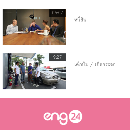
05:07
หนี้สิน
9:27
เด็กปั๊ม / เช็ดกระจก