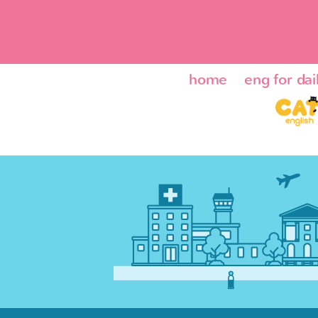
home
eng for dail
ENG24