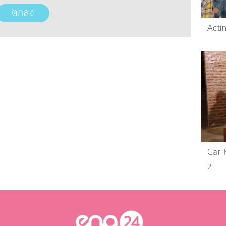
Acti
Car 
2