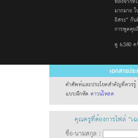
หลังจากที่
มากมาย ใน
อิสระ” กัน
การพูดคุยถ
ดู 6,580 ครั
เอกสารประก
คำศัพท์และประโยคสำคัญที่ควรรู
แบบฝึกหัด
ดาวน์โหลด
คุณครูที่ต้องการไฟล์ “เ
ชื่อ-นามสกุล :