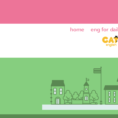
home
eng for dail
ENG24