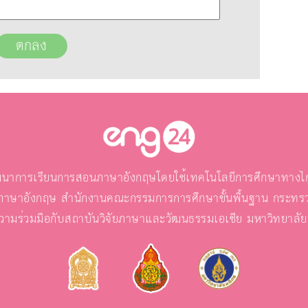
นาการเรียนการสอนภาษาอังกฤษโดยใช้เทคโนโลยีการศึกษาทางไกล
ภาษาอังกฤษ สำนักงานคณะกรรมการการศึกษาขั้นพื้นฐาน กระทรว
วามร่วมมือกับสถาบันวิจัยภาษาและวัฒนธรรมเอเชีย มหาวิทยาลั