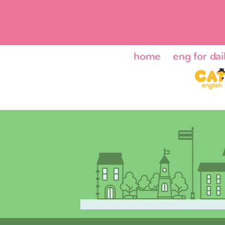
home
eng for dail
ENG24