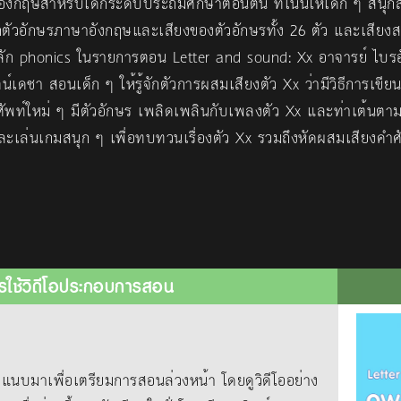
งกฤษสำหรับเด็กระดับประถมศึกษาตอนต้น ที่เน้นให้เด็ก ๆ สนุก
ักตัวอักษรภาษาอังกฤษและเสียงของตัวอักษรทั้ง 26 ตัว และเสียงสร
หลัก phonics ในรายการตอน Letter and sound: Xx อาจารย์ ไบร
ัตน์เดชา สอนเด็ก ๆ ให้รู้จักตัวการผสมเสียงตัว Xx ว่ามีวิธีการเขี
คำศัพท์ใหม่ ๆ มีตัวอักษร เพลิดเพลินกับเพลงตัว Xx และท่าเต้นต
ละเล่นเกมสนุก ๆ เพื่อทบทวนเรื่องตัว Xx รวมถึงหัดผสมเสียงคำศั
รใช้วิดีโอประกอบการสอน
าเพื่อเตรียมการสอนล่วงหน้า โดยดูวิดีโออย่าง