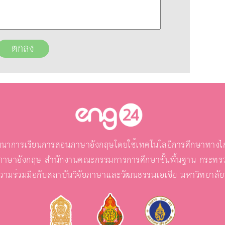
นาการเรียนการสอนภาษาอังกฤษโดยใช้เทคโนโลยีการศึกษาทางไกล
ภาษาอังกฤษ สำนักงานคณะกรรมการการศึกษาขั้นพื้นฐาน กระทรว
วามร่วมมือกับสถาบันวิจัยภาษาและวัฒนธรรมเอเชีย มหาวิทยาลั