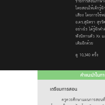
รายการสอนภาษาอั
โดยสอนให้เด็กรู้จ
เสียง โดยการใช้
อ.ดร.สุมิตรา สุรร
อย่างไร ได้รู้จัก
ฟังนิทานตัว Xx แ
เติมอีกด้วย
ดู 10,340 ครั้ง
คำแนะนำในกา
เตรียมการสอน
ครูควรศึกษาแผนการสอนที่แนบม