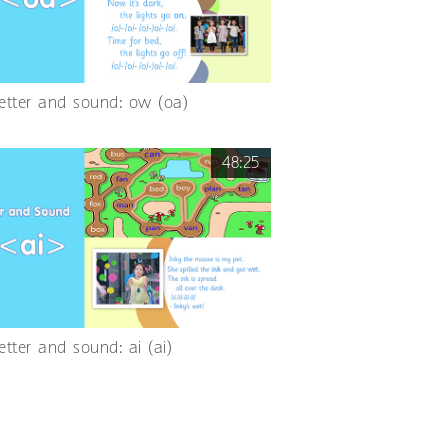
Letter and sound: ow (oa)
48:25
etter and sound: ai (ai)