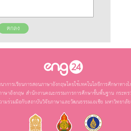
นาการเรียนการสอนภาษาอังกฤษโดยใช้เทคโนโลยีการศึกษาทางไกล
ภาษาอังกฤษ สำนักงานคณะกรรมการการศึกษาขั้นพื้นฐาน กระทรว
วามร่วมมือกับสถาบันวิจัยภาษาและวัฒนธรรมเอเชีย มหาวิทยาลั