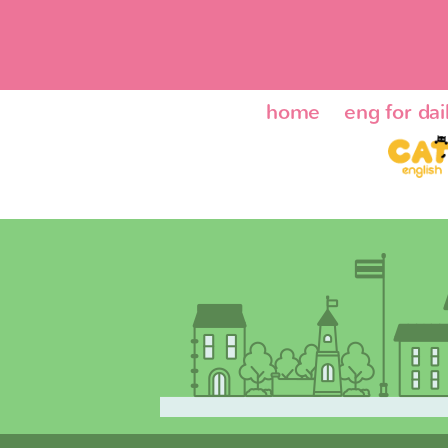
home
eng for dail
ENG24