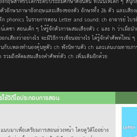
งกฤษสำหรับเด็กระดับประถมศึกษาตอนต้น ที่เน้นให้เด็ก ๆ สนุก
ักตัวอักษรภาษาอังกฤษและเสียงของตัว อักษรทั้ง 26 ตัว และเสียงส
หลัก phonics ในรายการตอน Letter and sound: ch อาจารย์ ไบร
ัตน์เดชา สอนเด็ก ๆ ให้รู้จักตัวการผสมเสียงตัว c และ h ว่าเมื่อนำ
อกเสียงว่าอย่างไร จะมีวิธีการเขียนอย่างไร ได้รู้จักคำศัพท์ใหม่ ๆ
นกับเพลงทำนองคุ้นหูตัว ch ฟังนิทานตัว ch และเล่นเกมทายภาพ
 รวมถึงหัดผสมเสียงคำศัพท์ตัว ch เพิ่มเติมอีกด้วย
รใช้วิดีโอประกอบการสอน
าเพื่อเตรียมการสอนล่วงหน้า โดยดูวิดีโออย่าง