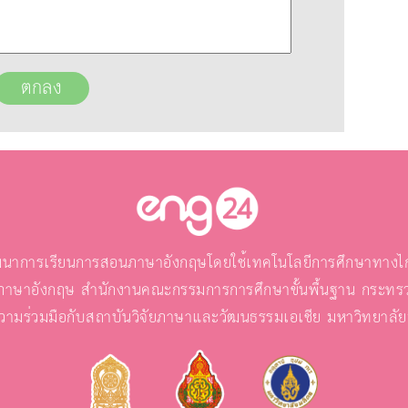
นาการเรียนการสอนภาษาอังกฤษโดยใช้เทคโนโลยีการศึกษาทางไกล
ภาษาอังกฤษ สำนักงานคณะกรรมการการศึกษาขั้นพื้นฐาน กระทรว
วามร่วมมือกับสถาบันวิจัยภาษาและวัฒนธรรมเอเชีย มหาวิทยาลั