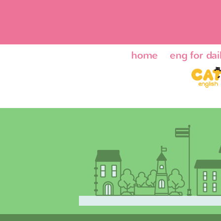
home
eng for dail
ENG24