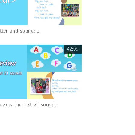
etter and sound: ai
42:06
Review the first 21 sounds