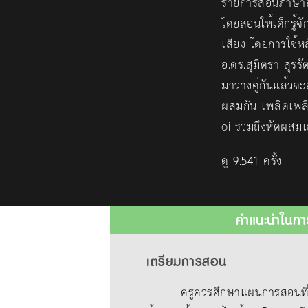
รายการสอนภาษาอั
โดยสอนให้เด็กรู้จ
เสียง โดยการใช้ห
อ.ดร.สุมิตรา สุรรั
มาวางคู่กันแล้วจะอ
ผสมกัน เพลิดเพลิ
oi รวมถึงหัดผสมเส
ดู 9,541 ครั้ง
คำแนะนำในกา
เตรียมการสอน
ครูควรศึกษาแผนการสอนที่แนบม