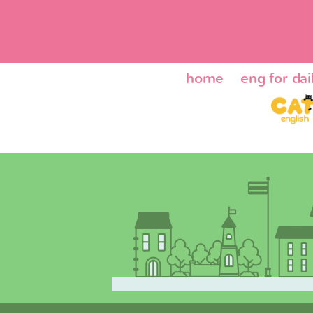
home
eng for dail
ENG24