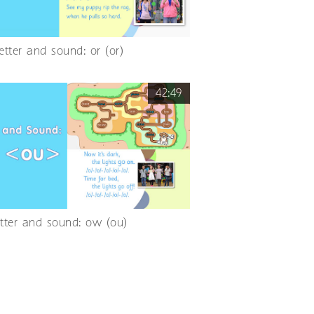
etter and sound: or (or)
42:49
etter and sound: ow (ou)