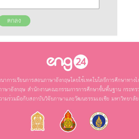
นาการเรียนการสอนภาษาอังกฤษโดยใช้เทคโนโลยีการศึกษาทางไกล
ภาษาอังกฤษ สำนักงานคณะกรรมการการศึกษาขั้นพื้นฐาน กระทรว
วามร่วมมือกับสถาบันวิจัยภาษาและวัฒนธรรมเอเชีย มหาวิทยาลั