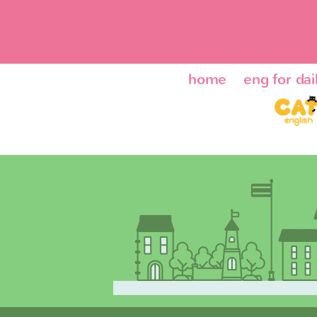
home
eng for dail
ENG24