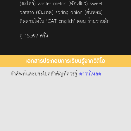
(ตะไคร้) winter melon (ฟักเขียว) sweet
patato (มันเทศ) spring onion (ต้นหอม)
ติดตามได้ใน ‘CAT english’ ตอน ร้านขายผัก
ดู 15,597 ครั้ง
เอกสารประกอบการเรียนรู้จากวิดีโอ
คำศัพท์และประโยคสำคัญที่ควรรู้
ดาวน์โหลด