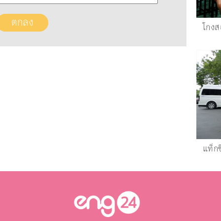
โกง
แท็กซี