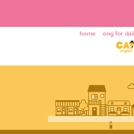
home
eng for dail
ENG24