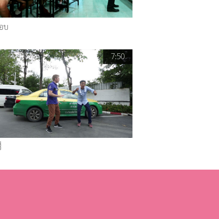
สอบ
7:50
่