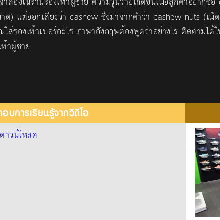
องในร้านรองเท้าผู้ชาย ความวุ่นวายเกิดขึ้นเมื่อลูกค้าอยากซื้อ
าด) แต่ออกเสียงว่า cashew ซึ่งมาจากคำว่า cashew nuts (เม็ด
ณใส่รองเท้าเบอร์อะไร ภาษาอังกฤษต้องพูดว่าอย่างไร ติดตามได
ท้าผู้ชาย
อบการเรียนรู้จากวิดีโอ
้
ดาวน์โหลด