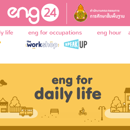
y life
eng for occupations
eng hour