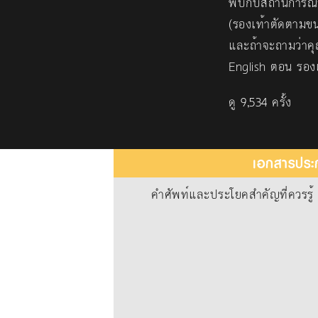
พบกับสถานการณ์จำล
(รองเท้าตัดตามขน
และถ้าจะถามว่าคุ
English ตอน รองเ
ดู 9,534 ครั้ง
เอกสารประก
คำศัพท์และประโยคสำคัญที่ควรรู