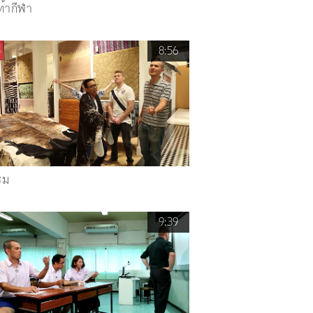
ท้ากีฬา
8:56
รม
9:39