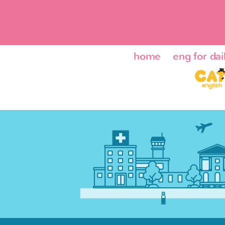
home
eng for dail
ENG24