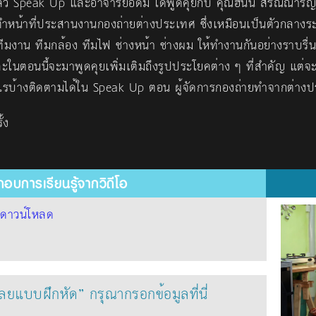
้ว Speak Up และอาจารย์อดัม ได้พูดคุยกับ คุณฮันนี่ สริณณารีญ์
ี่ทำหน้าที่ประสานงานกองถ่ายต่างประเทศ ซึ่งเหมือนเป็นตัวกลางร
งทีมงาน ทีมกล้อง ทีมไฟ ช่างหน้า ช่างผม ให้ทำงานกันอย่างราบรื่
ะในตอนนี้จะมาพูดคุยเพิ่มเติมถึงรูปประโยคต่าง ๆ ที่สำคัญ แต่จะ
รบ้างติดตามได้ใน Speak Up ตอน ผู้จัดการกองถ่ายทำจากต่าง
้ง
อบการเรียนรู้จากวิดีโอ
้
ดาวน์โหลด
ฉลยแบบฝึกหัด” กรุณากรอกข้อมูลที่นี่