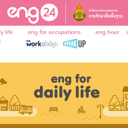
y life
eng for occupations
eng hour