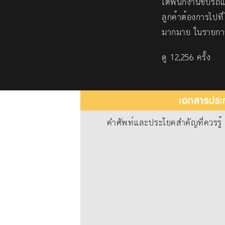
เต้พนักงานขับรถแ
ลูกค้าต้องการไปท
มากมาย ในรายการ
ดู 12,256 ครั้ง
เอกสารประก
คำศัพท์และประโยคสำคัญที่ควรรู