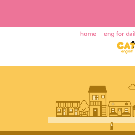
home
eng for dail
ENG24