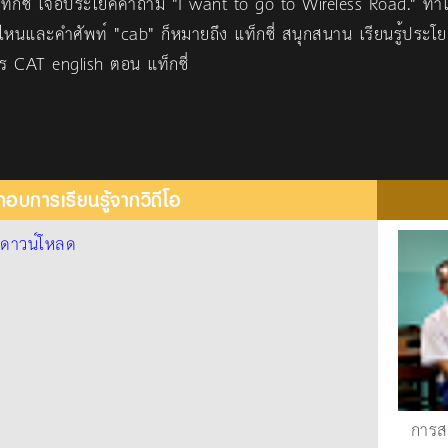
ท็กซี่ เจอประโยคคำถาม "I want to go to Wireless Road." ทำเอ
ี่ไหนและคำศัพท์ "cab" ก็หมายถึง แท็กซี่ สนุกสนาน เรียนรู้ประ
 CAT english ตอน แท็กซี่
อบการเรียนรู้จากวิดีโอ
้
ดาวน์โหลด
การ