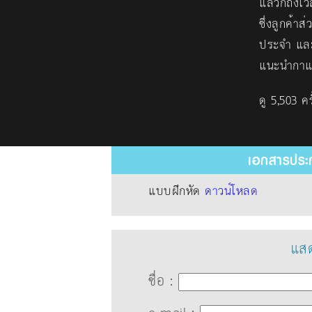
แล้วก็ถึงเ
ซึ่งลูกค้า
ประจำ และล
แนะนำกาแฟ
ดู 5,503 ครั
เอกสารประก
แบบฝึกหัด
ดาวน์โหลด
แสด
ชื่อ :