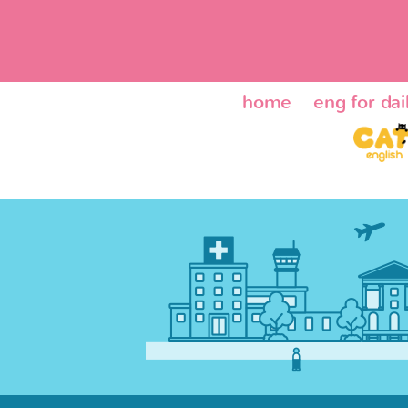
home
eng for dail
ENG24